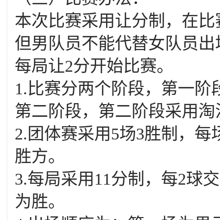
本次比赛采用让分制，在比
但男队员不能代替女队员出
每局让2分开始比赛。
1.比赛分两个阶段，第一
第二阶段，第二阶段采用淘
2.团体赛采用5场3胜制，每
胜方。
3.每局采用11分制，每2球
为胜。