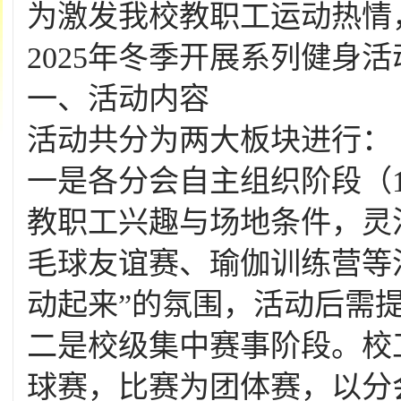
为激发我校教职工运动热情
2025年冬季开展系列健身
一、活动内容
活动共分为两大板块进行：
一是各分会自主组织阶段（10
教职工兴趣与场地条件，灵
毛球友谊赛、瑜伽训练营等
动起来”的氛围，活动后需
二是校级集中赛事阶段。校
球赛，比赛为团体赛，以分