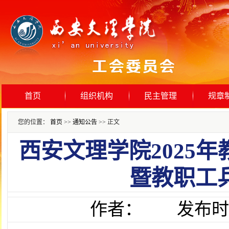
首页
组织机构
民主管理
规章
您的位置：
首页
>>
通知公告
>> 正文
西安文理学院2025
暨教职工
作者： 发布时间：202